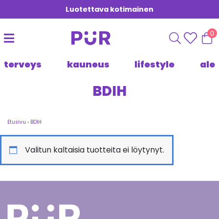
Luotettava kotimainen
0
terveys
kauneus
lifestyle
ale
BDIH
Etusivu
›
BDIH
Valitun kaltaisia tuotteita ei löytynyt.