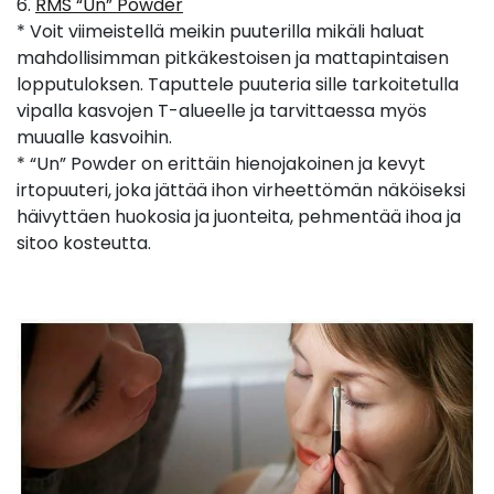
6.
RMS “Un” Powder
* Voit viimeistellä meikin puuterilla mikäli haluat
mahdollisimman pitkäkestoisen ja mattapintaisen
lopputuloksen. Taputtele puuteria sille tarkoitetulla
vipalla kasvojen T-alueelle ja tarvittaessa myös
muualle kasvoihin.
* “Un” Powder on erittäin hienojakoinen ja kevyt
irtopuuteri, joka jättää ihon virheettömän näköiseksi
häivyttäen huokosia ja juonteita, pehmentää ihoa ja
sitoo kosteutta.