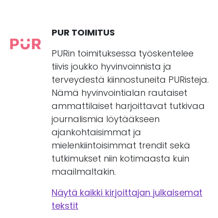
PUR TOIMITUS
PURin toimituksessa työskentelee
tiivis joukko hyvinvoinnista ja
terveydestä kiinnostuneita PURisteja.
Nämä hyvinvointialan rautaiset
ammattilaiset harjoittavat tutkivaa
journalismia löytääkseen
ajankohtaisimmat ja
mielenkiintoisimmat trendit sekä
tutkimukset niin kotimaasta kuin
maailmaltakin.
Näytä kaikki kirjoittajan julkaisemat
tekstit