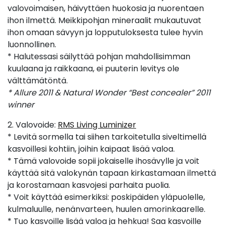
valovoimaisen, häivyttäen huokosia ja nuorentaen
ihon ilmettä. Meikkipohjan mineraalit mukautuvat
ihon omaan sävyyn ja lopputuloksesta tulee hyvin
luonnollinen.
* Halutessasi säilyttää pohjan mahdollisimman
kuulaana ja raikkaana, ei puuterin levitys ole
välttämätöntä.
* Allure 2011 & Natural Wonder “Best concealer” 2011
winner
2. Valovoide:
RMS Living Luminizer
* Levitä sormella tai siihen tarkoitetulla siveltimellä
kasvoillesi kohtiin, joihin kaipaat lisää valoa.
* Tämä valovoide sopii jokaiselle ihosävylle ja voit
käyttää sitä valokynän tapaan kirkastamaan ilmettä
ja korostamaan kasvojesi parhaita puolia.
* Voit käyttää esimerkiksi: poskipäiden yläpuolelle,
kulmaluulle, nenänvarteen, huulen amorinkaarelle.
* Tuo kasvoille lisää valoa ja hehkua! Saa kasvoille