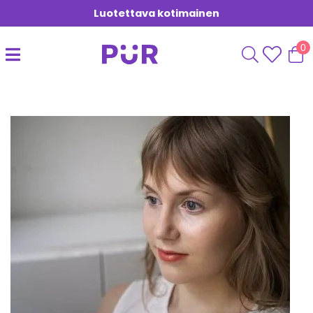
Luotettava kotimainen
0