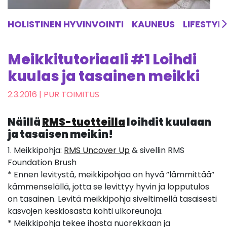
HOLISTINEN HYVINVOINTI
KAUNEUS
LIFESTYL
Meikkitutoriaali #1 Loihdi
kuulas ja tasainen meikki
2.3.2016
| PUR TOIMITUS
Näillä
RMS-tuotteilla
loihdit kuulaan
ja tasaisen meikin!
1. Meikkipohja:
RMS Uncover Up
& sivellin RMS
Foundation Brush
* Ennen levitystä, meikkipohjaa on hyvä ”lämmittää”
kämmenselällä, jotta se levittyy hyvin ja lopputulos
on tasainen. Levitä meikkipohja siveltimellä tasaisesti
kasvojen keskiosasta kohti ulkoreunoja.
* Meikkipohja tekee ihosta nuorekkaan ja