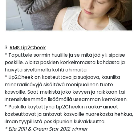
3.
RMS Lip2Cheek
* Taputtele sormin huulille ja se mitä jää yli, sipaise
poskille. Aloita poskien korkeimmasta kohdasta ja
häivytä siveltimellä kohti ohimoita.
* Lip2Cheek on kosteuttava ja suojaava, kauniita
mineraalisävyjä sisältävä monipuolinen tuote
kasvoille. Saat meikistä joko kevyen ja raikkaan tai
intensiivisemmän lisäämällä useamman kerroksen.
* Poskilla käytettynä Lip2Cheekin raaka-aineet
kosteuttavat ja antavat kasvoille nuorekasta hehkua,
ilman tyypillistä poskipunien kuivakkuutta.
* Elle 2011 & Green Star 2012 winner