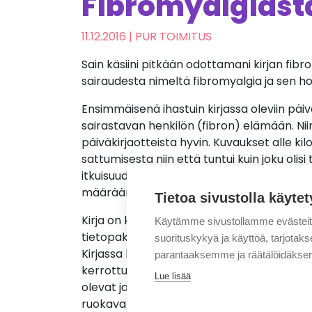
Fibromyalgiast
11.12.2016
| PUR TOIMITUS
Sain käsiini pitkään odottamani kirjan fibro
sairaudesta nimeltä fibromyalgia ja sen ho
Ensimmäisenä ihastuin kirjassa oleviin päivä
sairastavan henkilön (fibron) elämään. Niin 
päiväkirjaotteista hyvin. Kuvaukset alle 
sattumisesta niin että tuntui kuin joku ol
itkuisuudesta antavat käsityksen mistä sa
määräämistä lääkekokeiluista tuntuvat hurj
Tietoa sivustolla käytet
Kirja on kuitenkin paljon muutakin kuin fi
Käytämme sivustollamme evästei
tietopaketti! Asiaa, josta on hyötyä kaikille 
suorituskykyä ja käyttöä, tarjot
Kirjassa käydään läpi fibromyalgian syntym
parantaaksemme ja räätälöidäksem
kerrottu eri lääkkeistä sivuvaikutuksineen. 
Lue lisää
olevat ja muutenkin lääkityksistä kiinnost
ruokavaliota ja esitellään hiilihydraatit, pr