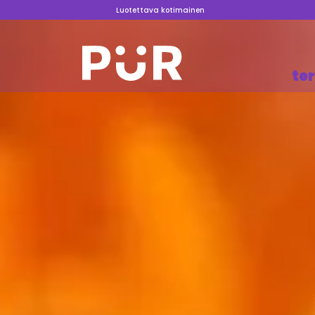
Luotettava kotimainen
te