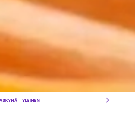
RASKYNÄ
YLEINEN