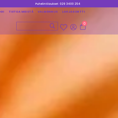
Puhelintilaukset: 029 3400 254
OGI
TIETOA MEISTÄ
VALMENNUS
LAHJAKORTTI
0