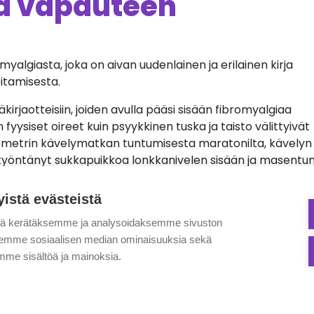
a vapauteen
myalgiasta, joka on aivan uudenlainen ja erilainen kirja
itamisesta.
kirjaotteisiin, joiden avulla pääsi sisään fibromyalgiaa
fyysiset oireet kuin psyykkinen tuska ja taisto välittyivät
kilometrin kävelymatkan tuntumisesta maratonilta, kävelyn
isi työntänyt sukkapuikkoa lonkkanivelen sisään ja masent
iraudessa tosiaan on kyse. Myös kuvaukset lääkärien
ilta.
yistä evästeistä
bropotilaan oma kertomus. Kansien väliin on saatu todelline
tä kerätäksemme ja analysoidaksemme sivuston
terveillekin ja erityisesti tietenkin fibromyalgiaa sairastavi
aksemme sosiaalisen median ominaisuuksia sekä
ekanismeja ja yleisimpiä hoitotapoja. Erittäin kattavasti 
me sisältöä ja mainoksia.
Tästä osiosta hyötyisivät varmastikin kaikki hyvinvointiala
uneet. Ravitsemusosiossa käsitellään fibrolle sopivaa
oteiinit ja rasvat eli se mistä hyvä perus ruokavalio koostuu