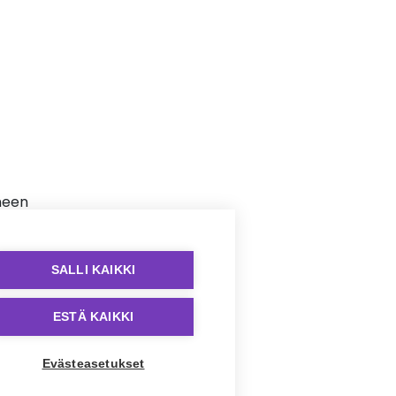
uneen
SALLI KAIKKI
n
lle.
ESTÄ KAIKKI
on
lla
Evästeasetukset
.