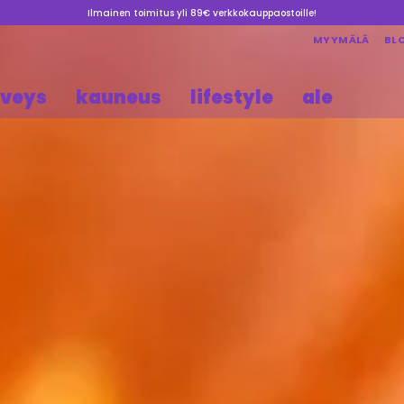
Ilmainen toimitus yli 89€ verkkokauppaostoille!
MYYMÄLÄ
BL
rveys
kauneus
lifestyle
ale