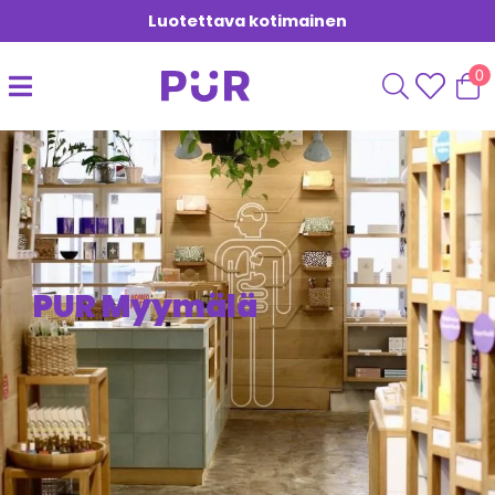
Luotettava kotimainen
0
PUR Myymälä