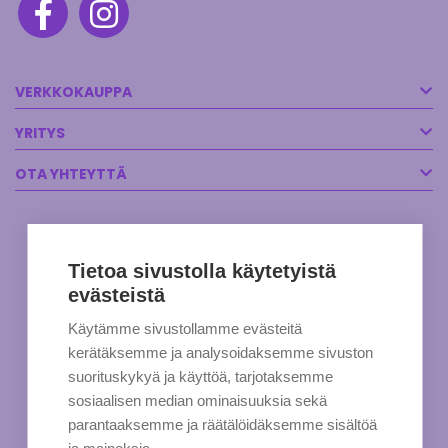
VERKKOKAUPPA
YRITYS
OTA YHTEYTTÄ
Tietoa sivustolla käytetyistä
evästeistä
Käytämme sivustollamme evästeitä
kerätäksemme ja analysoidaksemme sivuston
suorituskykyä ja käyttöä, tarjotaksemme
sosiaalisen median ominaisuuksia sekä
parantaaksemme ja räätälöidäksemme sisältöä