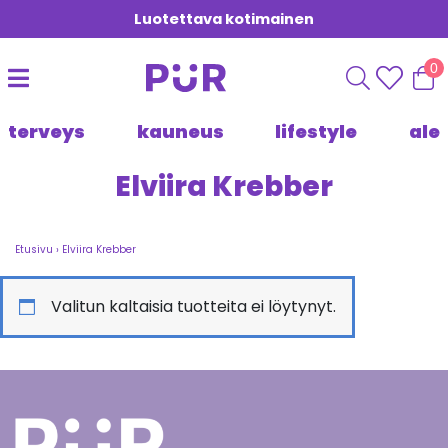
Luotettava kotimainen
0
terveys
kauneus
lifestyle
ale
Elviira Krebber
Etusivu
›
Elviira Krebber
Valitun kaltaisia tuotteita ei löytynyt.