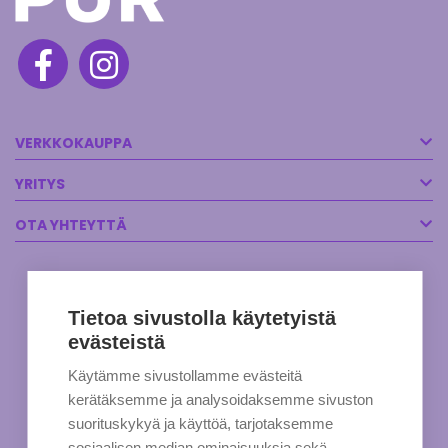
VERKKOKAUPPA
YRITYS
OTA YHTEYTTÄ
Tietoa sivustolla käytetyistä
evästeistä
Käytämme sivustollamme evästeitä
kerätäksemme ja analysoidaksemme sivuston
suorituskykyä ja käyttöä, tarjotaksemme
sosiaalisen median ominaisuuksia sekä