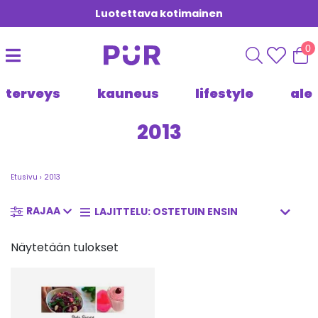
Luotettava kotimainen
0
terveys
kauneus
lifestyle
ale
2013
Etusivu
›
2013
RAJAA
Näytetään tulokset