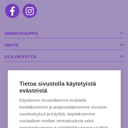
VERKKOKAUPPA
YRITYS
OTA YHTEYTTÄ
Tietoa sivustolla käytetyistä
evästeistä
Käytämme sivustollamme evästeitä
kerätäksemme ja analysoidaksemme sivuston
suorituskykyä ja käyttöä, tarjotaksemme
sosiaalisen median ominaisuuksia sekä
parantaaksemme ja räätälöidäksemme sisältöä